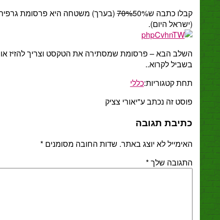
לו כתבה ש
70%
50% (בערך) משטחה היא פרסומת גרפית
ראל היום).
לב הבא – פרסומת שמסתירה את הטקסט וצריך להזיז אותה
יל לקרוא..
ת קטגוריות:
כללי
ט זה נכתב ע"יאורי צציק
יבת תגובה
מייל לא יוצג באתר.
שדות החובה מסומנים
*
גובה שלך
*