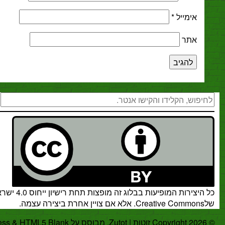
מייל
*
ר
חיפוש
רות המופיעות בבלוג זה מופצות תחת
רישיון ייחוס 4.0 ישראל
.
אלא אם צויין אחרת ביצירה עצמה.
.
WordPress
&
HTML5 Blank