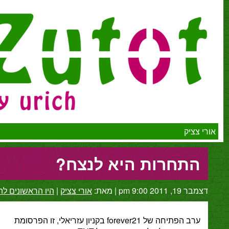
יק
תחרות היא לנצח?
2 9:00 pm
|
מאת:
אורי צציק
|
היו הראשונים להגיב
ערב הפתיחה של forever21 בקניון עזריאלי, זו הפרסומת