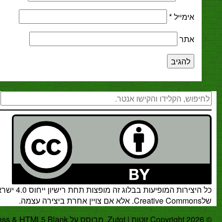
מייל
*
ר
חיפוש
רות המופיעות בבלוג זה מופצות תחת
רישיון ייחוס 4.0 ישראל
.
אלא אם צויין אחרת ביצירה עצמה.
.
WordPress
&
HTML5 Blank