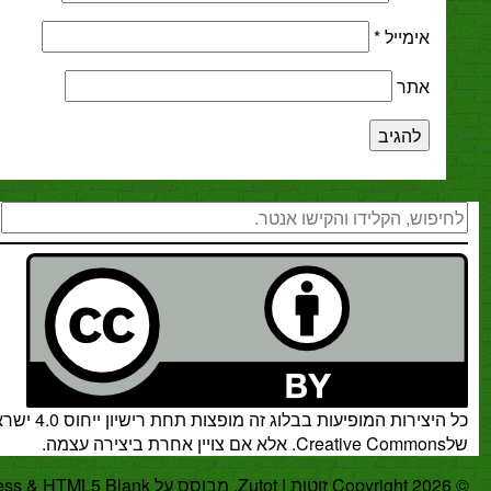
מייל
*
ר
חיפוש
רות המופיעות בבלוג זה מופצות תחת
רישיון ייחוס 4.0 ישראל
.
אלא אם צויין אחרת ביצירה עצמה.
.
WordPress
&
HTML5 Blank