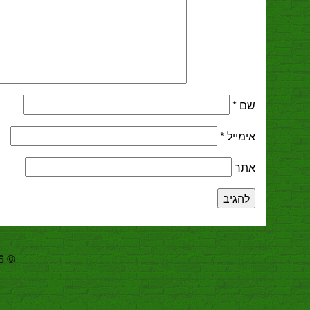
שם
*
אימייל
*
אתר
© 2026 Copyright זוטות | Zutot. מבוסס על