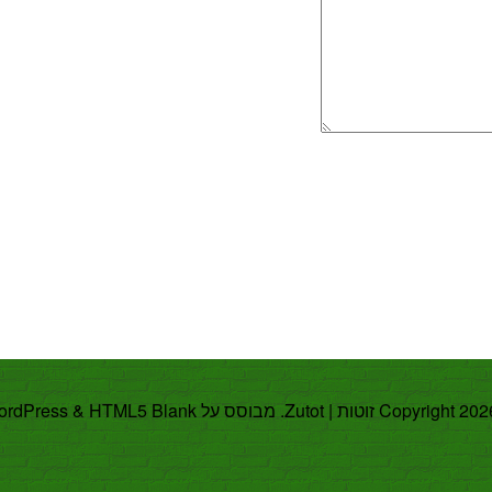
ordPress
&
HTML5 Blank