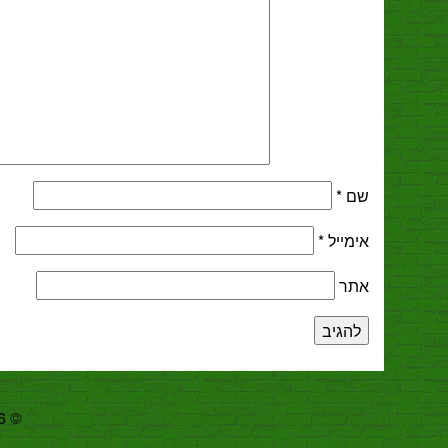
שם
*
אימייל
*
אתר
© 2026 Copyright זוטות | Zutot. מבוסס על