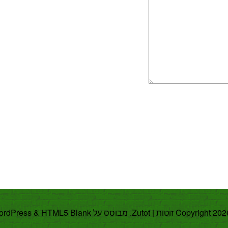
ordPress
&
HTML5 Blank